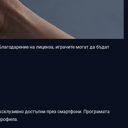
Благодарение на лиценза, играчите могат да бъдат
ексклузивно достъпни през смартфони. Програмата
профила.