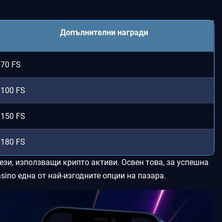
Допълнителни награди
70 FS
100 FS
150 FS
180 FS
ези, използващи крипто активи. Освен това, за успешна
sino една от най-изгодните опции на пазара.