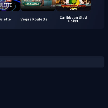
Caribbean Stud
ulette
Vegas Roulette
Poker