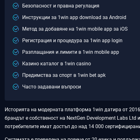
Безопасност и правна регулация
Инструкции за 1win app download за Android
Метод за добавяне на 1win mobile app за iOS
Регистрация и процедура за 1win app login
Разплащания и лимити в 1win mobile app
Казино каталог в 1win casino
Предимства за спорт в 1win bet apk
Часто задавани въпроси
Историята на модерната платформа 1win датира от 2016 г
брандът е собственост на NextGen Development Labs Ltd
потребителите имат достъп до над 14 000 сертифицирани
Системата е преведена на повече от 20 езика и поддърж